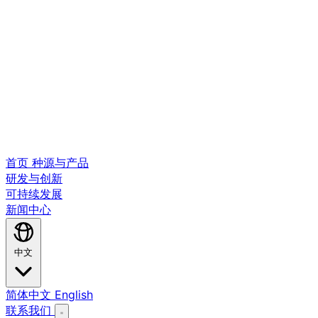
首页
种源与产品
研发与创新
可持续发展
新闻中心
中文
简体中文
English
联系我们