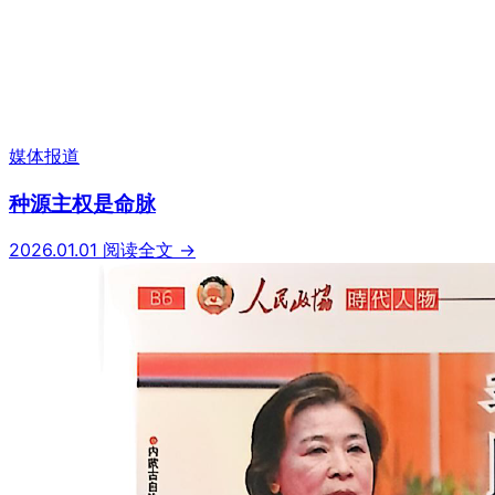
媒体报道
种源主权是命脉
2026.01.01
阅读全文 →