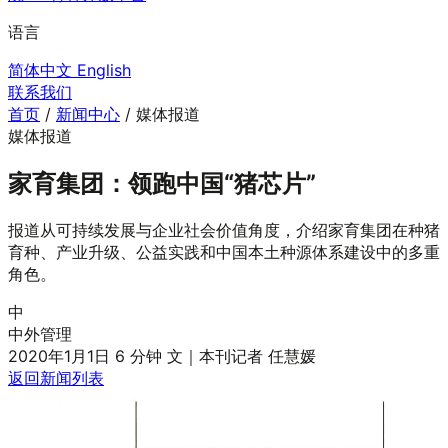
语言
简体中文
English
联系我们
首页
/
新闻中心
/
媒体报道
媒体报道
家育集团：领跑中国“猪芯片”
报道从可持续发展与企业社会价值角度，介绍家育集团在种猪
育种、产业升级、公益实践和中国本土种源体系建设中的多重
角色。
中
中外管理
2020年1月1日
6 分钟
文｜本刊记者 任慧媛
返回新闻列表