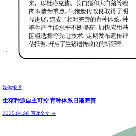
媒体报道
生猪种源自主可控 育种体系日渐完善
2025.04.28
阅读全文 →