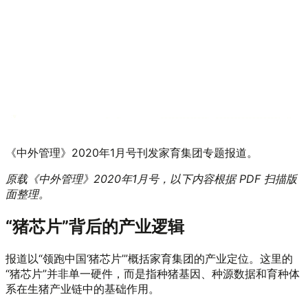
《中外管理》2020年1月号刊发家育集团专题报道。
原载《中外管理》2020年1月号，以下内容根据 PDF 扫描版
面整理。
“猪芯片”背后的产业逻辑
报道以“领跑中国‘猪芯片’”概括家育集团的产业定位。这里的
“猪芯片”并非单一硬件，而是指种猪基因、种源数据和育种体
系在生猪产业链中的基础作用。