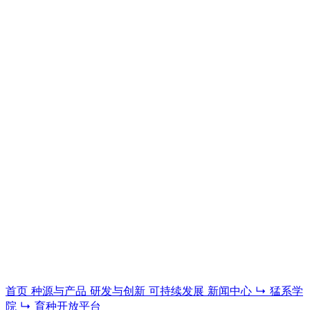
猛系学院
科普、教程与育种技术内容，系统了解家育现代生猪育种与猪
场管理体系。
进入学院
首页
种源与产品
研发与创新
可持续发展
新闻中心
↳ 猛系学
院
↳ 育种开放平台