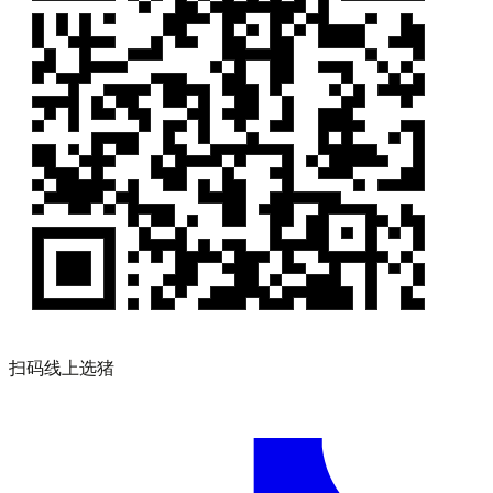
扫码线上选猪