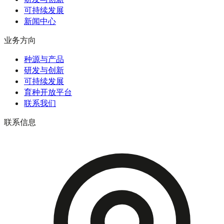
可持续发展
新闻中心
业务方向
种源与产品
研发与创新
可持续发展
育种开放平台
联系我们
联系信息