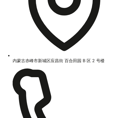
内蒙古赤峰市新城区应昌街 百合田园 B 区 2 号楼