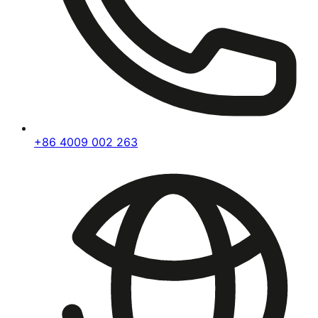
+86 4009 002 263