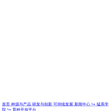
猛系学院
科普、教程与育种技术内容，系统了解家育现代生猪育种与猪
场管理体系。
进入学院
首页
种源与产品
研发与创新
可持续发展
新闻中心
↳ 猛系学
院
↳ 育种开放平台