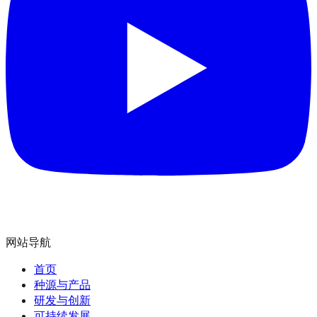
网站导航
首页
种源与产品
研发与创新
可持续发展