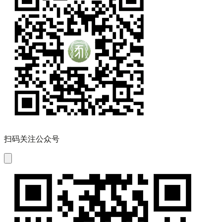
扫码关注公众号