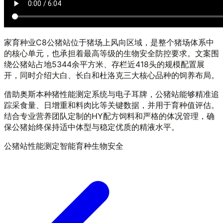
家育种业C8公猪站位于猪场上风向区域，是整个猪场体系中
的核心单元，也承担着最高等级的生物安全防控要求。文案围
绕公猪站占地5344余平方米、存栏近418头的规模配置展
开，同时介绍大白、长白和杜洛克三大核心品种的饲养布局。
借助奥斯本种猪性能测定系统与电子耳牌，公猪站能够精准追
踪采食量、日增重和料肉比等关键数据，并用于育种值评估。
结合专业营养团队定制的HY配方饲料和严格的体况管理，确
保公猪始终保持适中体型与稳定优质的精液水平。
公猪站
性能测定
智能育种
生物安全