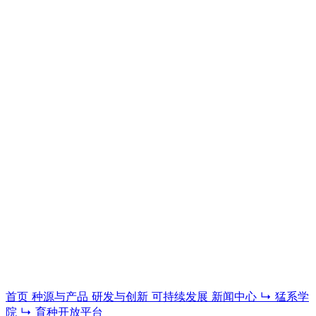
猛系学院
科普、教程与育种技术内容，系统了解家育现代生猪育种与猪
场管理体系。
进入学院
首页
种源与产品
研发与创新
可持续发展
新闻中心
↳ 猛系学
院
↳ 育种开放平台