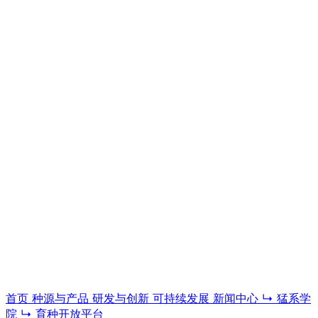
猛系学院
科普、教程与育种技术内容，系统了解家育现代生猪育种与猪
场管理体系。
进入学院
首页
种源与产品
研发与创新
可持续发展
新闻中心
↳ 猛系学
院
↳ 育种开放平台